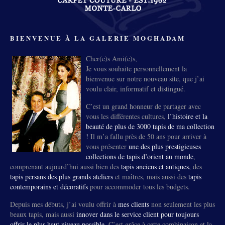
BIENVENUE À LA GALERIE MOGHADAM
Cher(e)s Ami(e)s,
Je vous souhaite personnellement la
bienvenue sur notre nouveau site, que j’ai
voulu clair, informatif et distingué.
C’est un grand honneur de partager avec
vous les différentes cultures,
l’histoire et la
beauté de plus de 3000 tapis de ma collection
!
Il m’a fallu près de 50 ans pour arriver à
vous présenter
une des plus prestigieuses
collections de tapis d’orient au monde
,
comprenant aujourd’hui aussi bien des
tapis anciens et antiques,
des
tapis persans des plus grands ateliers
et maîtres, mais aussi des
tapis
contemporains et décoratifs
pour accommoder tous les budgets.
Depuis mes débuts, j’ai voulu offrir à
mes clients
non seulement les plus
beaux tapis, mais aussi
innover dans le service client pour toujours
offrir le plus haut niveau possible
. C’est grâce à cette combinaison et la