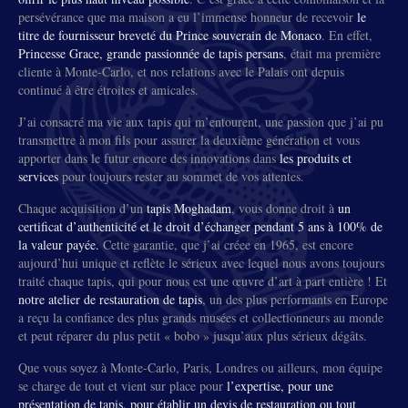
persévérance que ma maison a eu l’immense honneur de recevoir
le
titre de fournisseur breveté du Prince souverain de Monaco
. En effet,
Princesse Grace, grande passionnée de tapis persans
, était ma première
cliente à Monte-Carlo, et nos relations avec le Palais ont depuis
continué à être étroites et amicales.
J’ai consacré ma vie aux tapis qui m’entourent, une passion que j’ai pu
transmettre à mon fils pour assurer la deuxième génération et vous
apporter dans le futur encore des innovations dans
les produits et
services
pour toujours rester au sommet de vos attentes.
Chaque acquisition d’un
tapis Moghadam
, vous donne droit à
un
certificat d’authenticité et le droit d’échanger pendant 5 ans à 100% de
la valeur payée.
Cette garantie, que j’ai créee en 1965, est encore
aujourd’hui unique et reflète le sérieux avec lequel nous avons toujours
traité chaque tapis, qui pour nous est une œuvre d’art à part entière ! Et
notre atelier de restauration de tapis
, un des plus performants en Europe
a reçu la confiance des plus grands musées et collectionneurs au monde
et peut réparer du plus petit « bobo » jusqu’aux plus sérieux dégâts.
Que vous soyez à Monte-Carlo, Paris, Londres ou ailleurs, mon équipe
se charge de tout et vient sur place pour
l’expertise, pour une
présentation de tapis, pour établir un devis de restauration ou tout